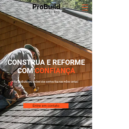
ProBuild
Arq + Eng
CONSTRUA E REFORME
COM
CONFIANÇA
Na
ProBuild
seu imóvel dos sonhos fica nas mãos certas!
Entre em contato